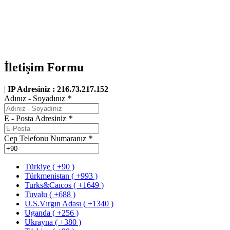
İletişim Formu
|
IP Adresiniz : 216.73.217.152
Adınız - Soyadınız
*
E - Posta Adresiniz
*
Cep Telefonu Numaranız
*
Türkiye ( +90 )
Türkmenistan ( +993 )
Turks&Caıcos ( +1649 )
Tuvalu ( +688 )
U.S.Vırgın Adası ( +1340 )
Uganda ( +256 )
Ukrayna ( +380 )