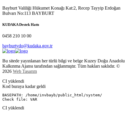
Bayburt Valiliği Hükumet Konağı Kat:2, Recep Tayyip Erdoğan
Bulvarı No:113 BAYBURT
KUDAKA
Destek Hattı
0458
210 10 00
bayburtydo@kudaka.gov.tr
Bu sitede yayınlanan her türlü bilgi ve belge Kuzey Doğu Anadolu
Kalkınma Ajansı tarafından sağlanmıştır. Tüm hakları saklıdır. ©
2026
Web Tasarım
CI yüklendi
Kod buraya kadar geldi
BASEPATH: /home/invbayb/public_html/system/

CI yüklendi